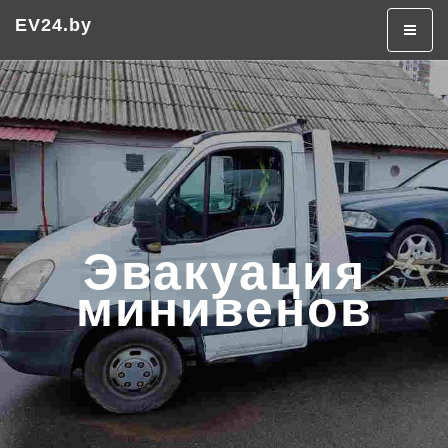
Эвакуатор в Минске
Эвакуатор дешево
EV24.by
+375 (29) 320-50-50
Эвакуация
минивенов