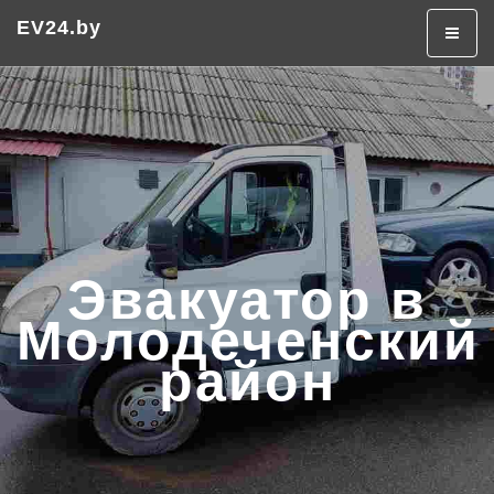
Эвакуатор в Минске
Эвакуатор дешево
EV24.by
+375 (29) 320-50-50
Эвакуатор в
Молодеченский
район