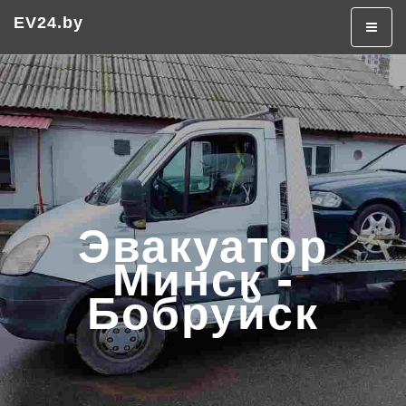
Эвакуатор в Минске
Эвакуатор дешево
EV24.by
+375 (29) 320-50-50
Эвакуатор
Минск -
Бобруйск